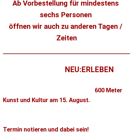
Ab Vorbestellung für mindestens 
sechs Personen 
öffnen wir auch zu anderen Tagen / 
Zeiten
NEU:ERLEBEN
Das Boulevardfestival 
unseres Vereins „Haus der Kultur der Welten 
Fläming e.V.“ naht. Freut Euch auf 
600 Meter 
Kunst und Kultur am 15. August. 
Mehr dazu in 
Kürze - hier und auf der Webseite unseres 
Vereins.
Termin notieren und dabei sein! 
Es wird auch 