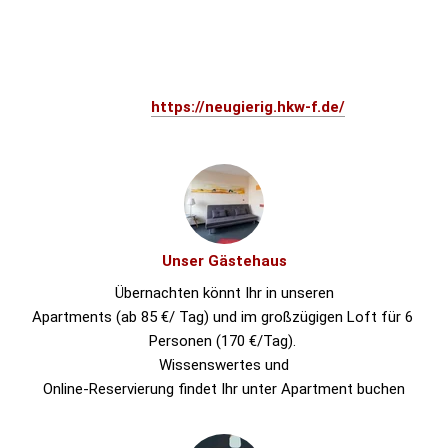
dieses Mal wieder ein großes, wunderbares 
Gemeinschaftsevent vieler - wir freuen uns!
Schnuppert mal hin zu unserem letzten Boulevardfestival 
NEU:GIEIRIG -  hier 
https://neugierig.hkw-f.de/
Unser Gästehaus
Übernachten könnt Ihr in unseren
Apartments (ab 85 €/ Tag) und im großzügigen Loft für 6 
Personen (170 €/Tag). 
Wissenswertes und
Online-Reservierung findet Ihr unter Apartment buchen